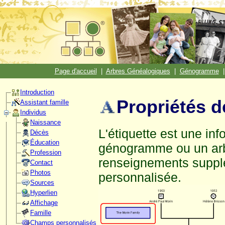
Page d'accueil
|
Arbres Généalogiques
|
Génogramme
Introduction
Propriétés de
Assistant famille
Individus
Naissance
L'étiquette est une inf
Décès
Éducation
génogramme ou un arb
Profession
renseignements supplém
Contact
Photos
personnalisée.
Sources
Hyperlien
Affichage
Famille
Champs personnalisés