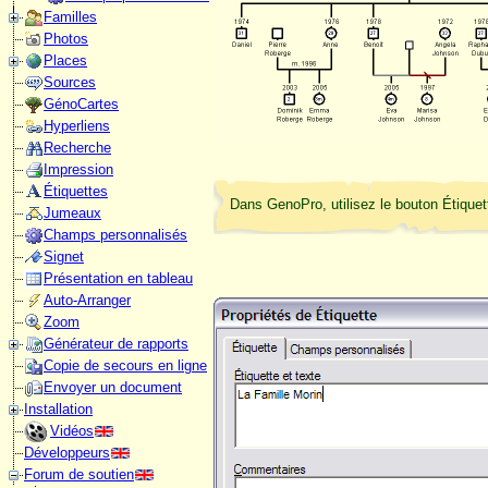
Familles
Photos
Places
Sources
GénoCartes
Hyperliens
Recherche
Impression
Étiquettes
Dans GenoPro, utilisez le bouton Étique
Jumeaux
Champs personnalisés
Signet
Présentation en tableau
Auto-Arranger
Zoom
Générateur de rapports
Copie de secours en ligne
Envoyer un document
Installation
Vidéos
Développeurs
Forum de soutien