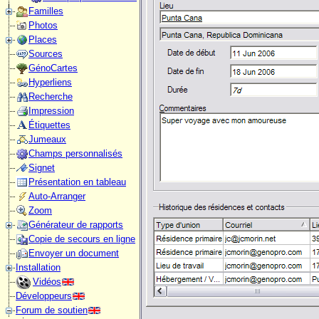
Familles
Photos
Places
Sources
GénoCartes
Hyperliens
Recherche
Impression
Étiquettes
Jumeaux
Champs personnalisés
Signet
Présentation en tableau
Auto-Arranger
Zoom
Générateur de rapports
Copie de secours en ligne
Envoyer un document
Installation
Vidéos
Développeurs
Forum de soutien