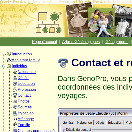
Page d'accueil
|
Arbres Généalogiques
|
Génogramme
Introduction
Contact et 
Assistant famille
Individus
Naissance
Dans GenoPro, vous p
Décès
Éducation
coordonnées des indivi
Profession
voyages.
Contact
Photos
Sources
Hyperlien
Affichage
Famille
Champs personnalisés