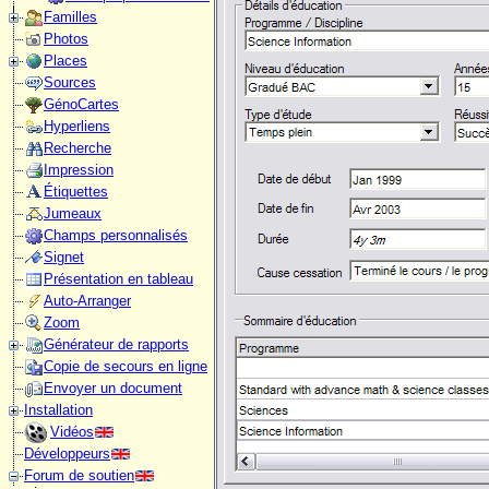
Familles
Photos
Places
Sources
GénoCartes
Hyperliens
Recherche
Impression
Étiquettes
Jumeaux
Champs personnalisés
Signet
Présentation en tableau
Auto-Arranger
Zoom
Générateur de rapports
Copie de secours en ligne
Envoyer un document
Installation
Vidéos
Développeurs
Forum de soutien