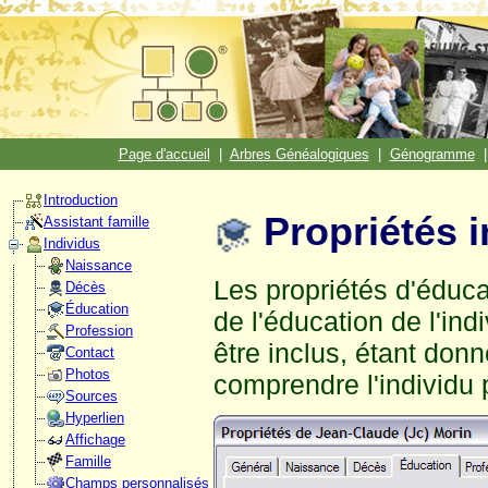
Page d'accueil
|
Arbres Généalogiques
|
Génogramme
Introduction
Propriétés i
Assistant famille
Individus
Naissance
Les propriétés d'éduca
Décès
Éducation
de l'éducation de l'in
Profession
être inclus, étant donn
Contact
Photos
comprendre l'individu p
Sources
Hyperlien
Affichage
Famille
Champs personnalisés