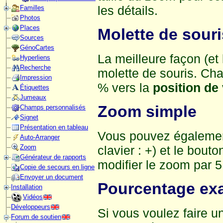
les détails.
Familles
Photos
Places
Molette de souri
Sources
GénoCartes
La meilleure façon (et l
Hyperliens
Recherche
molette de souris. Cha
Impression
% vers la
position de
Étiquettes
Jumeaux
Zoom simple
Champs personnalisés
Signet
Présentation en tableau
Vous pouvez également
Auto-Arranger
clavier : +) et le bou
Zoom
Générateur de rapports
modifier le zoom par 5
Copie de secours en ligne
Envoyer un document
Pourcentage ex
Installation
Vidéos
Développeurs
Si vous voulez faire 
Forum de soutien