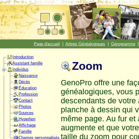
Page d'accueil
|
Arbres Généalogiques
|
Génogramme
Introduction
Zoom
Assistant famille
Individus
Naissance
GenoPro offre une faç
Décès
Éducation
généalogiques, vous pe
Profession
descendants de votre 
Contact
Photos
planche à dessin qui v
Sources
même page. Au fur et
Hyperlien
Affichage
augmente et que votre 
Famille
taille du zoom pour co
Champs personnalisés